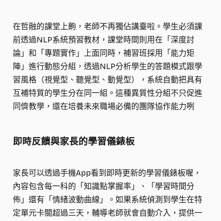
在哲融的課堂上齁，老師不再獨佔講臺啦。學生必須課
前透過NLP系統預習教材，課堂時間則用在「深度討
論」和「專題實作」上面同時，補習班採用「能力矩
陣」進行動態分組，透過NLP分析學生的答題模式跟學
習風格（視覺型、聽覺型、動覺型），系統自動把具有
互補特質的學生分在同一組。這種異質性分組不只促進
同儕教學，還在培養未來職場必備的團隊協作能力咧
即時反饋與家長的學習儀錶板
家長可以透過手機App看到即時更新的學習儀錶板喔，
內容包含每一科的「知識點掌握率」、「學習時間分
佈」還有「情緒波動曲線」。如果系統偵測到學生在特
定單元卡關超過三天，輔導老師就會自動介入，提供一