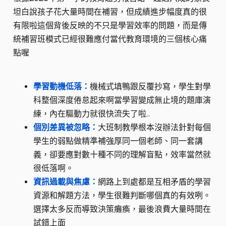
坦白說孩子花大量時間在補習，但成績進步幅度真的很
有限啦這個背後反映的不只是學習效率的問題，而是傳
統補習班模式已經很難應付當代教育環境的三個核心痛
點喔
學習動機低落：
機械式填鴨跟反覆抄寫，學生對學
科整個深度倦怠起來啊當學習變成無止境的題庫演
練，內在驅動力就很快流失了啦..
個別差異被忽略：
大班制教學根本沒辦法針對每個
學生的弱點做精準補強厚同一個老師、同一套講
義，卻要應對數十種不同的理解盲點，效率當然就
很低落啊。
資訊過載與焦慮：
網路上到處都是互相矛盾的學習
資源和解題方法，學生很難判斷哪個真的有效咧。
選擇太多反而導致決策癱瘓，最後浪費大量時間在
試錯上面