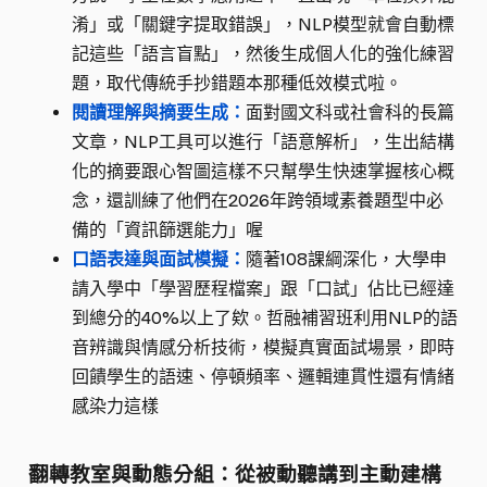
淆」或「關鍵字提取錯誤」，NLP模型就會自動標
記這些「語言盲點」，然後生成個人化的強化練習
題，取代傳統手抄錯題本那種低效模式啦。
閱讀理解與摘要生成：
面對國文科或社會科的長篇
文章，NLP工具可以進行「語意解析」，生出結構
化的摘要跟心智圖這樣不只幫學生快速掌握核心概
念，還訓練了他們在2026年跨領域素養題型中必
備的「資訊篩選能力」喔
口語表達與面試模擬：
隨著108課綱深化，大學申
請入學中「學習歷程檔案」跟「口試」佔比已經達
到總分的40%以上了欸。哲融補習班利用NLP的語
音辨識與情感分析技術，模擬真實面試場景，即時
回饋學生的語速、停頓頻率、邏輯連貫性還有情緒
感染力這樣
翻轉教室與動態分組：從被動聽講到主動建構