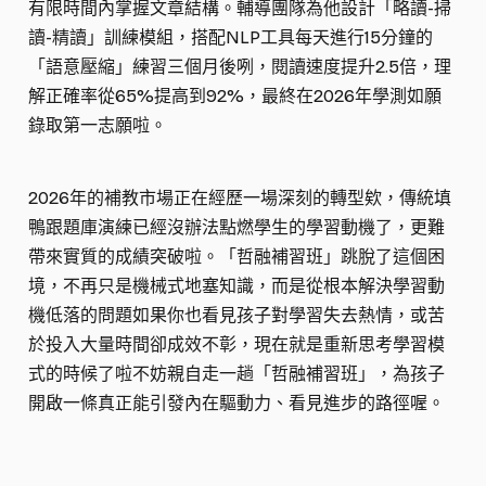
有限時間內掌握文章結構。輔導團隊為他設計「略讀-掃
讀-精讀」訓練模組，搭配NLP工具每天進行15分鐘的
「語意壓縮」練習三個月後咧，閱讀速度提升2.5倍，理
解正確率從65%提高到92%，最終在2026年學測如願
錄取第一志願啦。
2026年的補教市場正在經歷一場深刻的轉型欸，傳統填
鴨跟題庫演練已經沒辦法點燃學生的學習動機了，更難
帶來實質的成績突破啦。「哲融補習班」跳脫了這個困
境，不再只是機械式地塞知識，而是從根本解決學習動
機低落的問題如果你也看見孩子對學習失去熱情，或苦
於投入大量時間卻成效不彰，現在就是重新思考學習模
式的時候了啦不妨親自走一趟「哲融補習班」，為孩子
開啟一條真正能引發內在驅動力、看見進步的路徑喔。