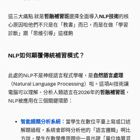
這三大痛點.就是
哲融補習班
選擇全面導入
NLP技術
的核
心原因啦他們不只是在「教書」而已，而是在做「學習
診斷」跟「思維引導」這樣齁
NLP如何顛覆傳統補習模式？
此處的NLP不是神經語言程式學喔，是
自然語言處理
（Natural Language Processing）啦。這項AI技術讓
電腦可以理解、分析人類語言在2026年的
哲融補習班
，
NLP被應用在三個關鍵環節：
智能錯題分析系統：
當學生在數位平臺上寫或口述
解題過程，系統會即時分析他的「語言邏輯」啊比
方說，學生在數學應用題中一直出現「單位換算混