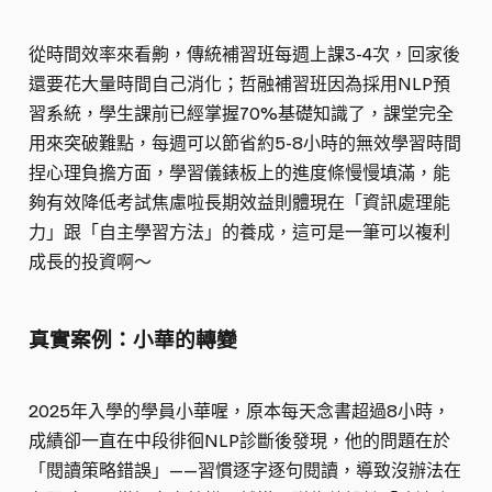
從時間效率來看齁，傳統補習班每週上課3-4次，回家後
還要花大量時間自己消化；哲融補習班因為採用NLP預
習系統，學生課前已經掌握70%基礎知識了，課堂完全
用來突破難點，每週可以節省約5-8小時的無效學習時間
捏心理負擔方面，學習儀錶板上的進度條慢慢填滿，能
夠有效降低考試焦慮啦長期效益則體現在「資訊處理能
力」跟「自主學習方法」的養成，這可是一筆可以複利
成長的投資啊～
真實案例：小華的轉變
2025年入學的學員小華喔，原本每天念書超過8小時，
成績卻一直在中段徘徊NLP診斷後發現，他的問題在於
「閱讀策略錯誤」——習慣逐字逐句閱讀，導致沒辦法在